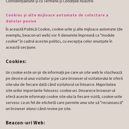
Confidențialitate și cu Termenii și Condițiile noastre.
Cookies și alte mijloace automate de colectare a
datelor pasive
În această Politică Cookie, cookie-urile și alte mijloace automate (de
exemplu, beacon-uri web) vor fi denumite împreună ca "module
cookie" în cadrul acestei politici, cu excepția celor enunțate în
această secțiune.
Cookies:
Un cookie este un șir de informații pe care un site web le stochează
pe device-ul unui vizitator și pe care browser-ul vizitatorului le oferă
site-ului de fiecare dată când vizitatorul se întoarce. Majoritatea
site-urilor importante folosesc cookie-uri. Deoarece browser-ul
oferă aceste informații cookie site-ului la fiecare vizită, cookie-urile
servesc ca un fel de etichetă care permite unui site să "recunoască"
un browser atunci când revine pe site.
Beacon-uri Web: