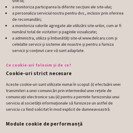
site-ul;
a monitoriza participarea la diferite secțiuni ale site-ului;
a personaliza serviciul nostru pentru dvs., inclusiv prin oferirea
de recomandări;
a monitoriza valorile agregate ale utilizării site-urilor, cum ar fi
numărul total de vizitatori și paginile vizualizate;
a administra, utiliza și îmbunătăți site-ul www.delcaru.com și
celelalte servicii și sisteme ale noastre și pentru a furniza
servicii și conținut care vă sunt adaptate.
Ce cookie-uri folosim și de ce?
Cookie-uri strict necesare
Aceste cookie-uri sunt utilizate numai în scopul: (i) efectuării unei
transmiteri a unei comunicări prin intermediul unei rețele de
comunicații electronice sau (ii) pentru a permite furnizorului unui
serviciu al societății informaționale să furnizeze un astfel de
serviciu ca fiind solicitat în mod explicit de dumneavoastră.
Module cookie de performanță