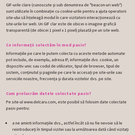
GIF-urile clare (cunoscute și sub denumirea de "beacon-uri web")
sunt utilizate în combinație cu cookie-urile pentru a ajuta operatorii
site-ului să înțeleagă modul în care vizitatorii interacționează cu
site-urile lor web. Un GIF clar este de obicei o imagine grafică
transparentă (de obicei 1 pixel x 1 pixel) plasată pe un site web.
Ce informații colectăm în mod pasiv?
Informațiile pe care le putem colecta cu aceste metode automate
pot include, de exemplu, adresa IP, informațiile dvs. cookie, un
dispozitiv unic sau codul de utilizator, tipul de browser, tipul de
sistem, conținutul și paginile pe care le accesați pe site-urile sau
serviciile noastre, frecvența și durata vizitelor dvs. pe site.
Cum prelucrăm datele colectate pasiv?
Pe site-ul www.delcaru.com, este posibil să folosim date colectate
pasiv pentru:
a ne aminti informațiile dvs., astfel încât să nu fie nevoie să le
reintroduceți în timpul vizitei sau la următoarea dată când vizitați